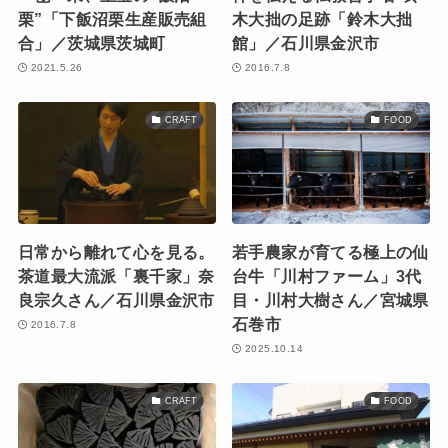
栗”「下飯沼栗生産販売組
木大拙の足跡「鈴木大拙
合」／茨城県茨城町
館」／石川県金沢市
2021.5.26
2016.7.8
CRAFT
FOOD
日常から離れて心を見る。
若手農家が育てる極上の仙
茶道最大流派「裏千家」奈
台牛「川村ファーム」3代
良宗久さん／石川県金沢市
目・川村大樹さん／宮城県
石巻市
2016.7.8
2025.10.14
CRAFT
FOOD