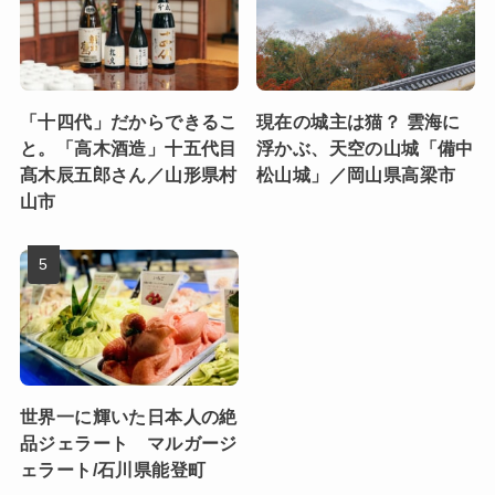
「十四代」だからできるこ
現在の城主は猫？ 雲海に
と。「高木酒造」十五代目
浮かぶ、天空の山城「備中
髙木辰五郎さん／山形県村
松山城」／岡山県高梁市
山市
世界一に輝いた日本人の絶
品ジェラート マルガージ
ェラート/石川県能登町