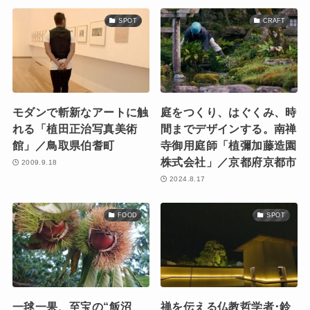
SPOT
CRAFT
モダンで斬新なアートに触
庭をつくり、はぐくみ、時
れる「植田正治写真美術
間までデザインする。南禅
館」／鳥取県伯耆町
寺御用庭師「植彌加藤造園
株式会社」／京都府京都市
2009.9.18
2024.8.17
FOOD
SPOT
一毬一果、至宝の“飯沼
禅を伝える仏教哲学者･鈴