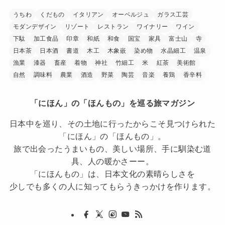
うちわ
くだもの
イタリアン
オーベルジュ
ガラス工芸
モダンデザイン
リゾート
レストラン
ワイナリー
ワイン
下駄
加工食品
印章
和紙
和食
国宝
家具
富士山
寺
日本茶
日本酒
書道
木工
木象嵌
染め物
水晶細工
温泉
漁業
漆器
畜産
着物
神社
竹細工
米
紅茶
美術館
自然
調味料
農業
酒造
野菜
陶芸
音楽
養鶏
香辛料
「にほん」の「ほんもの」を巡る旅マガジン
日本中を巡り、その土地に行ったからこそ見つけられた
「にほん」の「ほんもの」。
旅で出会ったうまいもの、美しい場所、手に馴染む道
具、人の暖かさーー。
「にほんもの」は、日本文化の素晴らしさを
少しでも多くの人に知ってもらうきっかけを作ります。