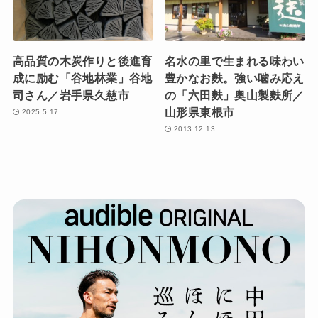
高品質の木炭作りと後進育
名水の里で生まれる味わい
成に励む「谷地林業」谷地
豊かなお麩。強い噛み応え
司さん／岩手県久慈市
の「六田麩」奥山製麩所／
山形県東根市
2025.5.17
2013.12.13