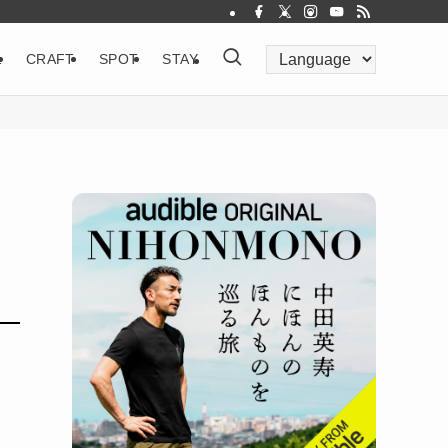
&
CRAFT
SPOT
STAY