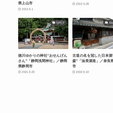
県上山市
2013.4.28
2013.5.1
SPOT
SA
徳川ゆかりの神社“おせんげん
古道の名を冠した日本酒
さん”「静岡浅間神社」／静岡
森”「油長酒造」／奈良
県静岡市
市
2021.9.20
2010.5.10