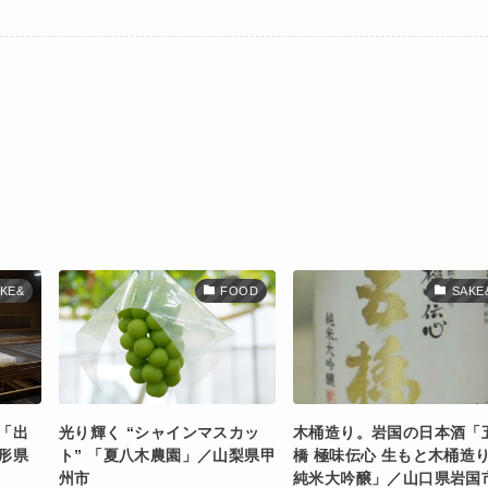
KE&
FOOD
SAKE
「出
光り輝く “シャインマスカッ
木桶造り。岩国の日本酒「
形県
ト” 「夏八木農園」／山梨県甲
橋 極味伝心 生もと木桶造
州市
純米大吟醸」／山口県岩国