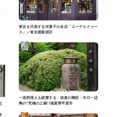
東京を代表する洋菓子の名店「エーグルドゥー
ス」／東京都新宿区
&
一流料理人も絶賛する、信楽の陶匠・中川一辺
陶の“究極の土鍋”/滋賀県甲賀市
五
り
市