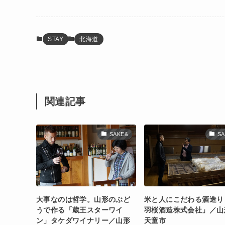
STAY
北海道
関連記事
SAKE&
SA
大事なのは哲学。山形のぶど
米と人にこだわる酒造り
うで作る「蔵王スターワイ
羽桜酒造株式会社」／山
ン」タケダワイナリー／山形
天童市