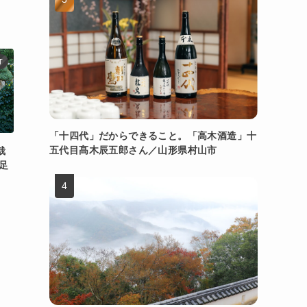
T
「十四代」だからできること。「高木酒造」十
五代目髙木辰五郎さん／山形県村山市
栽
足