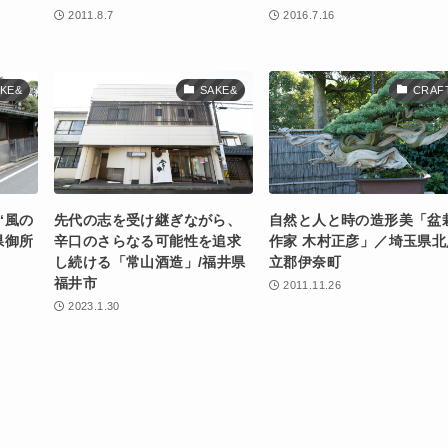
2011.8.7
2016.7.16
KE&
SAKE&
CRAF
“風の
先代の志を受け継ぎながら、
自然と人と時の造形美「盆
県御所
辛口のさらなる可能性を追求
作家 木村正彦」／埼玉県北
し続ける「常山酒造」/福井県
立郡伊奈町
福井市
2011.11.26
2023.1.30