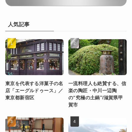
人気記事
東京を代表する洋菓子の名
一流料理人も絶賛する、信
店「エーグルドゥース」／
楽の陶匠・中川一辺陶
東京都新宿区
の“究極の土鍋”/滋賀県甲
賀市