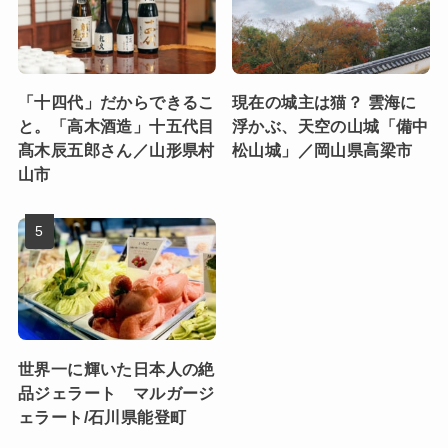
「十四代」だからできるこ
現在の城主は猫？ 雲海に
と。「高木酒造」十五代目
浮かぶ、天空の山城「備中
髙木辰五郎さん／山形県村
松山城」／岡山県高梁市
山市
世界一に輝いた日本人の絶
品ジェラート マルガージ
ェラート/石川県能登町