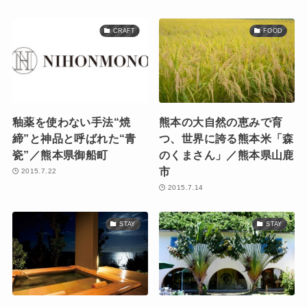
CRAFT
FOOD
釉薬を使わない手法“焼
熊本の大自然の恵みで育
締”と神品と呼ばれた“青
つ、世界に誇る熊本米「森
瓷”／熊本県御船町
のくまさん」／熊本県山鹿
市
2015.7.22
2015.7.14
STAY
STAY