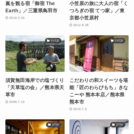
嵐を観る宿「御宿 The
小笠原の旅に大人の宿「く
Earth」／三重県鳥羽市
つろぎの宿 てつ家」／東
京都小笠原村
2010.3.24
2012.9.28
FOOD
FOOD
須賀無田海岸での塩づくり
こだわりの和スイーツを堪
「天草塩の会」／熊本県天
能「匠のわらびもち」きな
草市
こーや 熊本本店／熊本県
熊本市
2009.7.13
2015.7.3
STAY
STAY