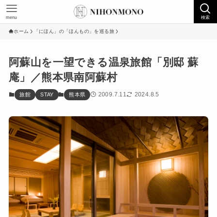
menu
検索
ホーム
「にほん」の「ほんもの」を巡る旅
阿蘇山を一望できる温泉旅館「別邸 蘇
庵」／熊本県南阿蘇村
2009.7.11
2024.8.5
旅館
STAY
熊本県