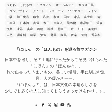
うちわ
くだもの
イタリアン
オーベルジュ
ガラス工芸
モダンデザイン
リゾート
レストラン
ワイナリー
ワイン
下駄
加工食品
印章
和紙
和食
国宝
家具
富士山
寺
日本茶
日本酒
書道
木工
木象嵌
染め物
水晶細工
温泉
漁業
漆器
畜産
着物
神社
竹細工
米
紅茶
美術館
自然
調味料
農業
酒造
野菜
陶芸
音楽
養鶏
香辛料
「にほん」の「ほんもの」を巡る旅マガジン
日本中を巡り、その土地に行ったからこそ見つけられた
「にほん」の「ほんもの」。
旅で出会ったうまいもの、美しい場所、手に馴染む道
具、人の暖かさーー。
「にほんもの」は、日本文化の素晴らしさを
少しでも多くの人に知ってもらうきっかけを作ります。