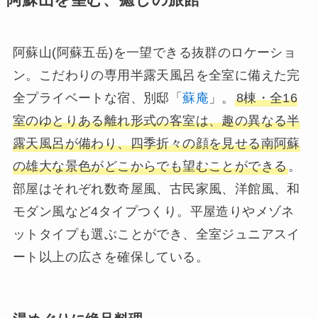
阿蘇山(阿蘇五岳)を一望できる抜群のロケーショ
ン。こだわりの専用半露天風呂を全室に備えた完
全プライベートな宿、別邸「
蘇庵
」。
8棟・全16
室のゆとりある離れ形式の客室は、趣の異なる半
露天風呂が備わり、四季折々の顔を見せる南阿蘇
の雄大な景色がどこからでも望むことができる
。
部屋はそれぞれ数奇屋風、古民家風、洋館風、和
モダン風など4タイプつくり。平屋造りやメゾネ
ットタイプも選ぶことができ、全室ジュニアスイ
ート以上の広さを確保している。