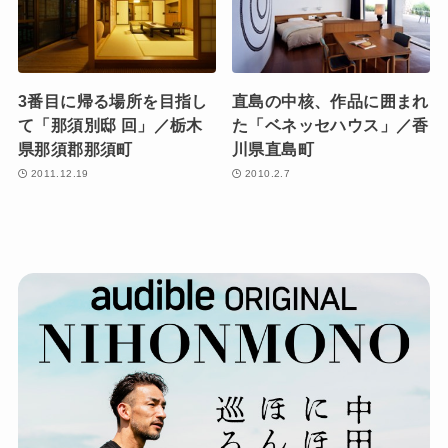
3番目に帰る場所を目指し
直島の中核、作品に囲まれ
て「那須別邸 回」／栃木
た「ベネッセハウス」／香
県那須郡那須町
川県直島町
2011.12.19
2010.2.7