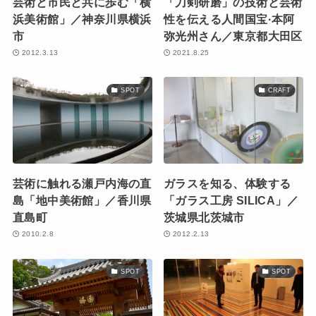
芸術と市民と共に歩む「横
「刀剣研磨」の技術と芸術
浜美術館」／神奈川県横浜
性を伝える人間国宝·本阿
市
弥光州さん／東京都大田区
2012.3.13
2021.8.25
SPOT
CRAFT
芸術に触れる瀬戸内海の直
ガラスを知る、体験する
島「地中美術館」／香川県
「ガラス工房 SILICA」／
直島町
茨城県北茨城市
2010.2.8
2012.2.13
SPOT
SPOT