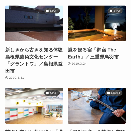
SPOT
STAY
新しきから古きを知る体験
嵐を観る宿「御宿 The
島根県芸術文化センター
Earth」／三重県鳥羽市
「グラントワ」／島根県益
2010.3.24
田市
2009.8.31
SPOT
CRAFT