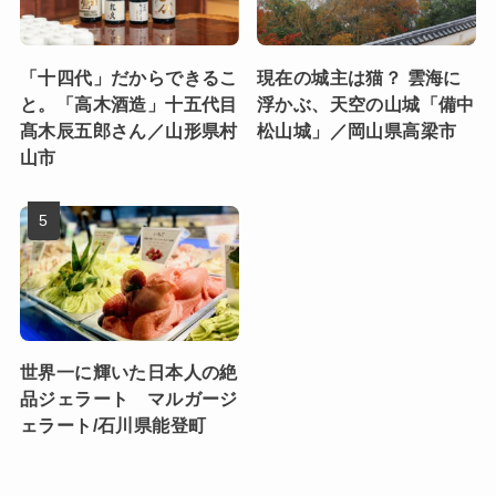
「十四代」だからできるこ
現在の城主は猫？ 雲海に
と。「高木酒造」十五代目
浮かぶ、天空の山城「備中
髙木辰五郎さん／山形県村
松山城」／岡山県高梁市
山市
世界一に輝いた日本人の絶
品ジェラート マルガージ
ェラート/石川県能登町