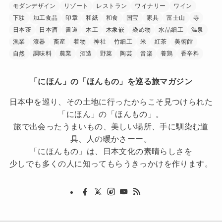
モダンデザイン
リゾート
レストラン
ワイナリー
ワイン
下駄
加工食品
印章
和紙
和食
国宝
家具
富士山
寺
日本茶
日本酒
書道
木工
木象嵌
染め物
水晶細工
温泉
漁業
漆器
畜産
着物
神社
竹細工
米
紅茶
美術館
自然
調味料
農業
酒造
野菜
陶芸
音楽
養鶏
香辛料
「にほん」の「ほんもの」を巡る旅マガジン
日本中を巡り、その土地に行ったからこそ見つけられた
「にほん」の「ほんもの」。
旅で出会ったうまいもの、美しい場所、手に馴染む道
具、人の暖かさーー。
「にほんもの」は、日本文化の素晴らしさを
少しでも多くの人に知ってもらうきっかけを作ります。