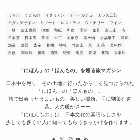
うちわ
くだもの
イタリアン
オーベルジュ
ガラス工芸
モダンデザイン
リゾート
レストラン
ワイナリー
ワイン
下駄
加工食品
印章
和紙
和食
国宝
家具
富士山
寺
日本茶
日本酒
書道
木工
木象嵌
染め物
水晶細工
温泉
漁業
漆器
畜産
着物
神社
竹細工
米
紅茶
美術館
自然
調味料
農業
酒造
野菜
陶芸
音楽
養鶏
香辛料
「にほん」の「ほんもの」を巡る旅マガジン
日本中を巡り、その土地に行ったからこそ見つけられた
「にほん」の「ほんもの」。
旅で出会ったうまいもの、美しい場所、手に馴染む道
具、人の暖かさーー。
「にほんもの」は、日本文化の素晴らしさを
少しでも多くの人に知ってもらうきっかけを作ります。