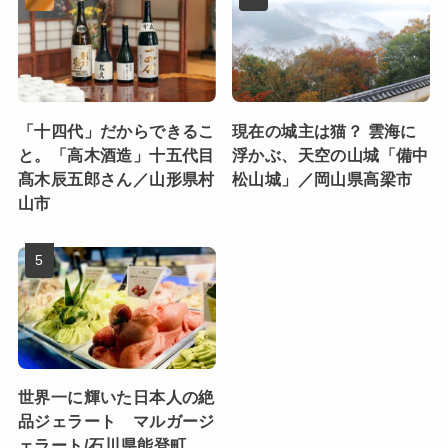
「十四代」だからできるこ
現在の城主は猫？ 雲海に
と。「高木酒造」十五代目
浮かぶ、天空の山城「備中
髙木辰五郎さん／山形県村
松山城」／岡山県高梁市
山市
世界一に輝いた日本人の絶
品ジェラート マルガージ
ェラート/石川県能登町