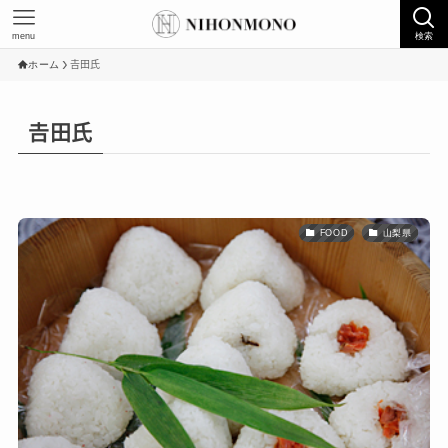
menu
検索
ホーム
𠮷田氏
𠮷田氏
FOOD
山梨県