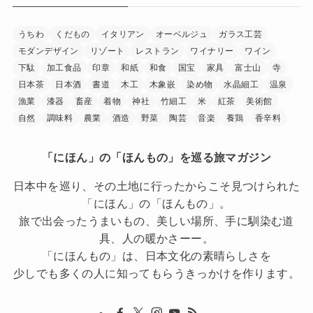
うちわ
くだもの
イタリアン
オーベルジュ
ガラス工芸
モダンデザイン
リゾート
レストラン
ワイナリー
ワイン
下駄
加工食品
印章
和紙
和食
国宝
家具
富士山
寺
日本茶
日本酒
書道
木工
木象嵌
染め物
水晶細工
温泉
漁業
漆器
畜産
着物
神社
竹細工
米
紅茶
美術館
自然
調味料
農業
酒造
野菜
陶芸
音楽
養鶏
香辛料
「にほん」の「ほんもの」を巡る旅マガジン
日本中を巡り、その土地に行ったからこそ見つけられた
「にほん」の「ほんもの」。
旅で出会ったうまいもの、美しい場所、手に馴染む道
具、人の暖かさーー。
「にほんもの」は、日本文化の素晴らしさを
少しでも多くの人に知ってもらうきっかけを作ります。