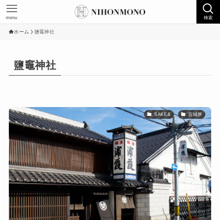
menu
検索
ホーム
鹽竈神社
鹽竈神社
SAKE&
宮城県