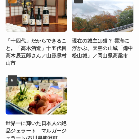
「十四代」だからできるこ
現在の城主は猫？ 雲海に
と。「高木酒造」十五代目
浮かぶ、天空の山城「備中
髙木辰五郎さん／山形県村
松山城」／岡山県高梁市
山市
世界一に輝いた日本人の絶
品ジェラート マルガージ
ェラート/石川県能登町