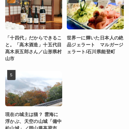
「十四代」だからできるこ
世界一に輝いた日本人の絶
と。「高木酒造」十五代目
品ジェラート マルガージ
髙木辰五郎さん／山形県村
ェラート/石川県能登町
山市
現在の城主は猫？ 雲海に
浮かぶ、天空の山城「備中
松山城」／岡山県高梁市