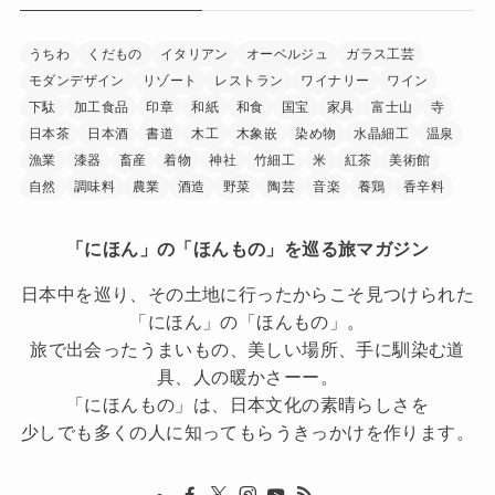
うちわ
くだもの
イタリアン
オーベルジュ
ガラス工芸
モダンデザイン
リゾート
レストラン
ワイナリー
ワイン
下駄
加工食品
印章
和紙
和食
国宝
家具
富士山
寺
日本茶
日本酒
書道
木工
木象嵌
染め物
水晶細工
温泉
漁業
漆器
畜産
着物
神社
竹細工
米
紅茶
美術館
自然
調味料
農業
酒造
野菜
陶芸
音楽
養鶏
香辛料
「にほん」の「ほんもの」を巡る旅マガジン
日本中を巡り、その土地に行ったからこそ見つけられた
「にほん」の「ほんもの」。
旅で出会ったうまいもの、美しい場所、手に馴染む道
具、人の暖かさーー。
「にほんもの」は、日本文化の素晴らしさを
少しでも多くの人に知ってもらうきっかけを作ります。