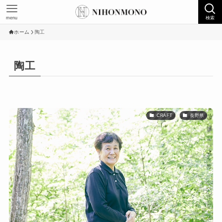
menu
検索
ホーム
陶工
陶工
CRAFT
長野県