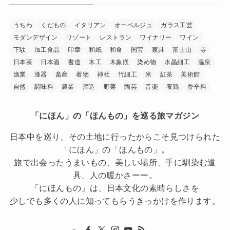
うちわ
くだもの
イタリアン
オーベルジュ
ガラス工芸
モダンデザイン
リゾート
レストラン
ワイナリー
ワイン
下駄
加工食品
印章
和紙
和食
国宝
家具
富士山
寺
日本茶
日本酒
書道
木工
木象嵌
染め物
水晶細工
温泉
漁業
漆器
畜産
着物
神社
竹細工
米
紅茶
美術館
自然
調味料
農業
酒造
野菜
陶芸
音楽
養鶏
香辛料
「にほん」の「ほんもの」を巡る旅マガジン
日本中を巡り、その土地に行ったからこそ見つけられた
「にほん」の「ほんもの」。
旅で出会ったうまいもの、美しい場所、手に馴染む道
具、人の暖かさーー。
「にほんもの」は、日本文化の素晴らしさを
少しでも多くの人に知ってもらうきっかけを作ります。