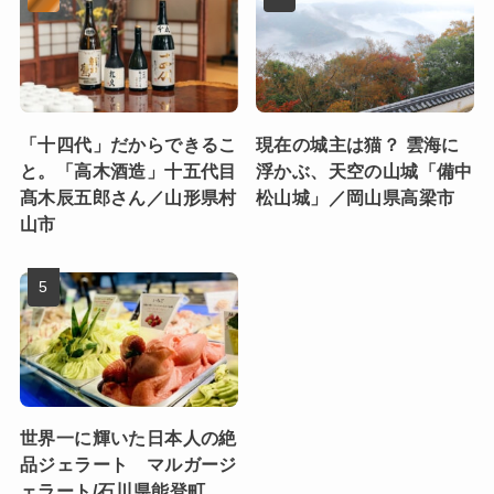
「十四代」だからできるこ
現在の城主は猫？ 雲海に
と。「高木酒造」十五代目
浮かぶ、天空の山城「備中
髙木辰五郎さん／山形県村
松山城」／岡山県高梁市
山市
世界一に輝いた日本人の絶
品ジェラート マルガージ
ェラート/石川県能登町