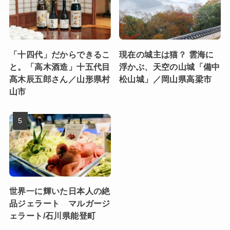
「十四代」だからできるこ
現在の城主は猫？ 雲海に
と。「高木酒造」十五代目
浮かぶ、天空の山城「備中
髙木辰五郎さん／山形県村
松山城」／岡山県高梁市
山市
世界一に輝いた日本人の絶
品ジェラート マルガージ
ェラート/石川県能登町