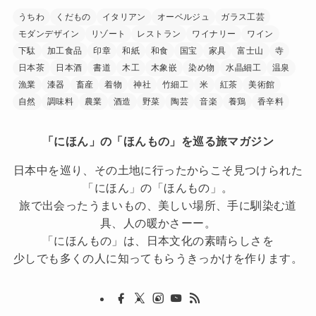
うちわ
くだもの
イタリアン
オーベルジュ
ガラス工芸
モダンデザイン
リゾート
レストラン
ワイナリー
ワイン
下駄
加工食品
印章
和紙
和食
国宝
家具
富士山
寺
日本茶
日本酒
書道
木工
木象嵌
染め物
水晶細工
温泉
漁業
漆器
畜産
着物
神社
竹細工
米
紅茶
美術館
自然
調味料
農業
酒造
野菜
陶芸
音楽
養鶏
香辛料
「にほん」の「ほんもの」を巡る旅マガジン
日本中を巡り、その土地に行ったからこそ見つけられた
「にほん」の「ほんもの」。
旅で出会ったうまいもの、美しい場所、手に馴染む道
具、人の暖かさーー。
「にほんもの」は、日本文化の素晴らしさを
少しでも多くの人に知ってもらうきっかけを作ります。