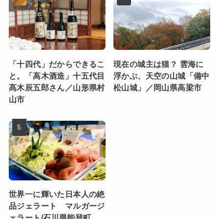
「十四代」だからできるこ
現在の城主は猫？ 雲海に
と。「高木酒造」十五代目
浮かぶ、天空の山城「備中
髙木辰五郎さん／山形県村
松山城」／岡山県高梁市
山市
世界一に輝いた日本人の絶
品ジェラート マルガージ
ェラート/石川県能登町