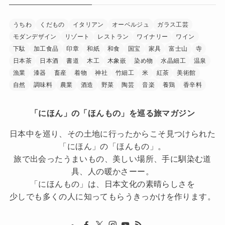
うちわ
くだもの
イタリアン
オーベルジュ
ガラス工芸
モダンデザイン
リゾート
レストラン
ワイナリー
ワイン
下駄
加工食品
印章
和紙
和食
国宝
家具
富士山
寺
日本茶
日本酒
書道
木工
木象嵌
染め物
水晶細工
温泉
漁業
漆器
畜産
着物
神社
竹細工
米
紅茶
美術館
自然
調味料
農業
酒造
野菜
陶芸
音楽
養鶏
香辛料
「にほん」の「ほんもの」を巡る旅マガジン
日本中を巡り、その土地に行ったからこそ見つけられた
「にほん」の「ほんもの」。
旅で出会ったうまいもの、美しい場所、手に馴染む道
具、人の暖かさーー。
「にほんもの」は、日本文化の素晴らしさを
少しでも多くの人に知ってもらうきっかけを作ります。