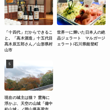
「十四代」だからできるこ
世界一に輝いた日本人の絶
と。「高木酒造」十五代目
品ジェラート マルガージ
髙木辰五郎さん／山形県村
ェラート/石川県能登町
山市
現在の城主は猫？ 雲海に
浮かぶ、天空の山城「備中
松山城」／岡山県高梁市