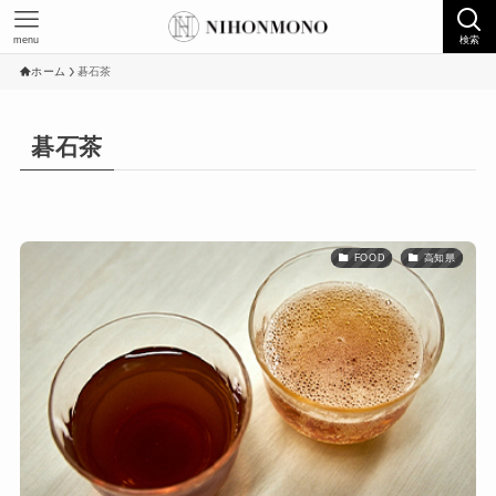
menu
検索
ホーム
碁石茶
碁石茶
FOOD
高知県