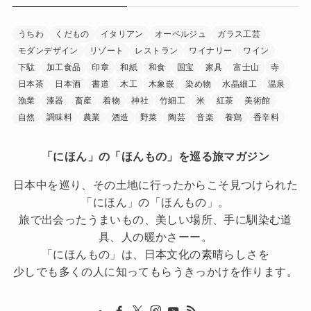
うちわ
くだもの
イタリアン
オーベルジュ
ガラス工芸
モダンデザイン
リゾート
レストラン
ワイナリー
ワイン
下駄
加工食品
印章
和紙
和食
国宝
家具
富士山
寺
日本茶
日本酒
書道
木工
木象嵌
染め物
水晶細工
温泉
漁業
漆器
畜産
着物
神社
竹細工
米
紅茶
美術館
自然
調味料
農業
酒造
野菜
陶芸
音楽
養鶏
香辛料
「にほん」の「ほんもの」を巡る旅マガジン
日本中を巡り、その土地に行ったからこそ見つけられた
「にほん」の「ほんもの」。
旅で出会ったうまいもの、美しい場所、手に馴染む道
具、人の暖かさーー。
「にほんもの」は、日本文化の素晴らしさを
少しでも多くの人に知ってもらうきっかけを作ります。