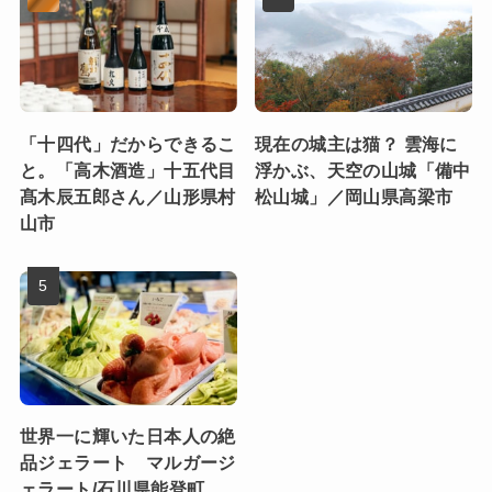
「十四代」だからできるこ
現在の城主は猫？ 雲海に
と。「高木酒造」十五代目
浮かぶ、天空の山城「備中
髙木辰五郎さん／山形県村
松山城」／岡山県高梁市
山市
世界一に輝いた日本人の絶
品ジェラート マルガージ
ェラート/石川県能登町