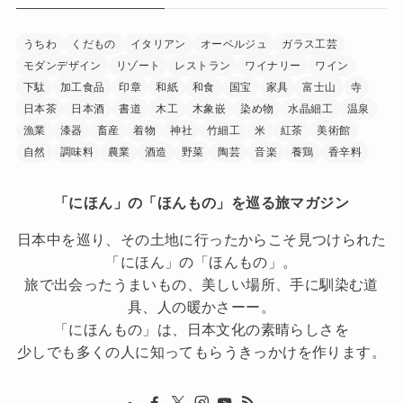
うちわ
くだもの
イタリアン
オーベルジュ
ガラス工芸
モダンデザイン
リゾート
レストラン
ワイナリー
ワイン
下駄
加工食品
印章
和紙
和食
国宝
家具
富士山
寺
日本茶
日本酒
書道
木工
木象嵌
染め物
水晶細工
温泉
漁業
漆器
畜産
着物
神社
竹細工
米
紅茶
美術館
自然
調味料
農業
酒造
野菜
陶芸
音楽
養鶏
香辛料
「にほん」の「ほんもの」を巡る旅マガジン
日本中を巡り、その土地に行ったからこそ見つけられた
「にほん」の「ほんもの」。
旅で出会ったうまいもの、美しい場所、手に馴染む道
具、人の暖かさーー。
「にほんもの」は、日本文化の素晴らしさを
少しでも多くの人に知ってもらうきっかけを作ります。