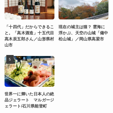
「十四代」だからできるこ
現在の城主は猫？ 雲海に
と。「高木酒造」十五代目
浮かぶ、天空の山城「備中
髙木辰五郎さん／山形県村
松山城」／岡山県高梁市
山市
世界一に輝いた日本人の絶
品ジェラート マルガージ
ェラート/石川県能登町