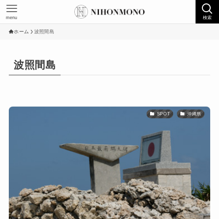
menu
検索
ホーム
波照間島
波照間島
SPOT
沖縄県