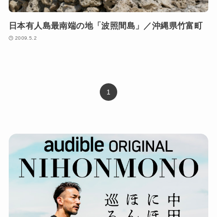
日本有人島最南端の地「波照間島」／沖縄県竹富町
2009.5.2
1