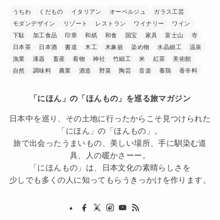
うちわ
くだもの
イタリアン
オーベルジュ
ガラス工芸
モダンデザイン
リゾート
レストラン
ワイナリー
ワイン
下駄
加工食品
印章
和紙
和食
国宝
家具
富士山
寺
日本茶
日本酒
書道
木工
木象嵌
染め物
水晶細工
温泉
漁業
漆器
畜産
着物
神社
竹細工
米
紅茶
美術館
自然
調味料
農業
酒造
野菜
陶芸
音楽
養鶏
香辛料
「にほん」の「ほんもの」を巡る旅マガジン
日本中を巡り、その土地に行ったからこそ見つけられた
「にほん」の「ほんもの」。
旅で出会ったうまいもの、美しい場所、手に馴染む道
具、人の暖かさーー。
「にほんもの」は、日本文化の素晴らしさを
少しでも多くの人に知ってもらうきっかけを作ります。