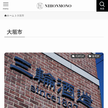
menu
検索
ホーム
大垣市
大垣市
SAKE&
岐阜県