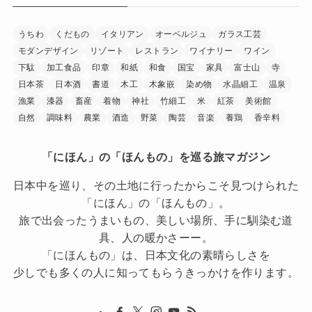
うちわ
くだもの
イタリアン
オーベルジュ
ガラス工芸
モダンデザイン
リゾート
レストラン
ワイナリー
ワイン
下駄
加工食品
印章
和紙
和食
国宝
家具
富士山
寺
日本茶
日本酒
書道
木工
木象嵌
染め物
水晶細工
温泉
漁業
漆器
畜産
着物
神社
竹細工
米
紅茶
美術館
自然
調味料
農業
酒造
野菜
陶芸
音楽
養鶏
香辛料
「にほん」の「ほんもの」を巡る旅マガジン
日本中を巡り、その土地に行ったからこそ見つけられた
「にほん」の「ほんもの」。
旅で出会ったうまいもの、美しい場所、手に馴染む道
具、人の暖かさーー。
「にほんもの」は、日本文化の素晴らしさを
少しでも多くの人に知ってもらうきっかけを作ります。