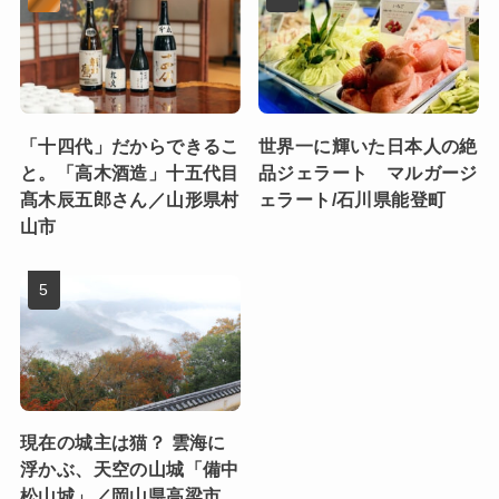
「十四代」だからできるこ
世界一に輝いた日本人の絶
と。「高木酒造」十五代目
品ジェラート マルガージ
髙木辰五郎さん／山形県村
ェラート/石川県能登町
山市
現在の城主は猫？ 雲海に
浮かぶ、天空の山城「備中
松山城」／岡山県高梁市