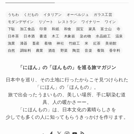
うちわ
くだもの
イタリアン
オーベルジュ
ガラス工芸
モダンデザイン
リゾート
レストラン
ワイナリー
ワイン
下駄
加工食品
印章
和紙
和食
国宝
家具
富士山
寺
日本茶
日本酒
書道
木工
木象嵌
染め物
水晶細工
温泉
漁業
漆器
畜産
着物
神社
竹細工
米
紅茶
美術館
自然
調味料
農業
酒造
野菜
陶芸
音楽
養鶏
香辛料
「にほん」の「ほんもの」を巡る旅マガジン
日本中を巡り、その土地に行ったからこそ見つけられた
「にほん」の「ほんもの」。
旅で出会ったうまいもの、美しい場所、手に馴染む道
具、人の暖かさーー。
「にほんもの」は、日本文化の素晴らしさを
少しでも多くの人に知ってもらうきっかけを作ります。