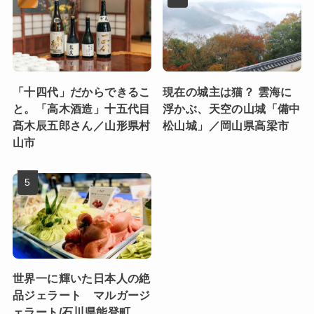
「十四代」だからできるこ
現在の城主は猫？ 雲海に
と。「高木酒造」十五代目
浮かぶ、天空の山城「備中
髙木辰五郎さん／山形県村
松山城」／岡山県高梁市
山市
世界一に輝いた日本人の絶
品ジェラート マルガージ
ェラート/石川県能登町