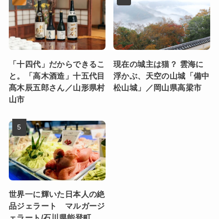
「十四代」だからできるこ
現在の城主は猫？ 雲海に
と。「高木酒造」十五代目
浮かぶ、天空の山城「備中
髙木辰五郎さん／山形県村
松山城」／岡山県高梁市
山市
世界一に輝いた日本人の絶
品ジェラート マルガージ
ェラート/石川県能登町