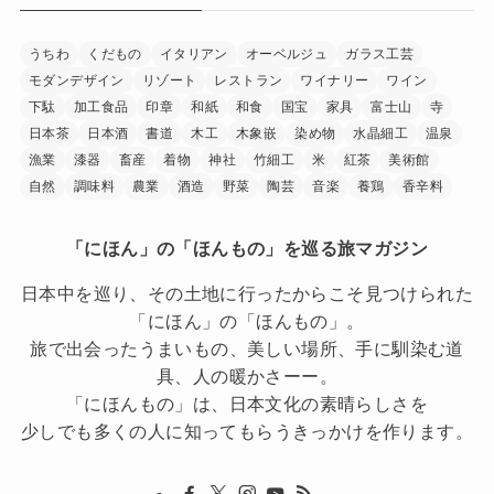
うちわ
くだもの
イタリアン
オーベルジュ
ガラス工芸
モダンデザイン
リゾート
レストラン
ワイナリー
ワイン
下駄
加工食品
印章
和紙
和食
国宝
家具
富士山
寺
日本茶
日本酒
書道
木工
木象嵌
染め物
水晶細工
温泉
漁業
漆器
畜産
着物
神社
竹細工
米
紅茶
美術館
自然
調味料
農業
酒造
野菜
陶芸
音楽
養鶏
香辛料
「にほん」の「ほんもの」を巡る旅マガジン
日本中を巡り、その土地に行ったからこそ見つけられた
「にほん」の「ほんもの」。
旅で出会ったうまいもの、美しい場所、手に馴染む道
具、人の暖かさーー。
「にほんもの」は、日本文化の素晴らしさを
少しでも多くの人に知ってもらうきっかけを作ります。