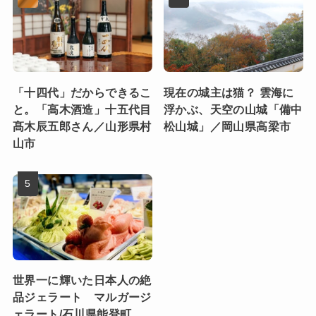
「十四代」だからできるこ
現在の城主は猫？ 雲海に
と。「高木酒造」十五代目
浮かぶ、天空の山城「備中
髙木辰五郎さん／山形県村
松山城」／岡山県高梁市
山市
世界一に輝いた日本人の絶
品ジェラート マルガージ
ェラート/石川県能登町