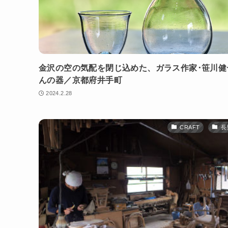
金沢の空の気配を閉じ込めた、ガラス作家･笹川健
んの器／京都府井手町
2024.2.28
CRAFT
長