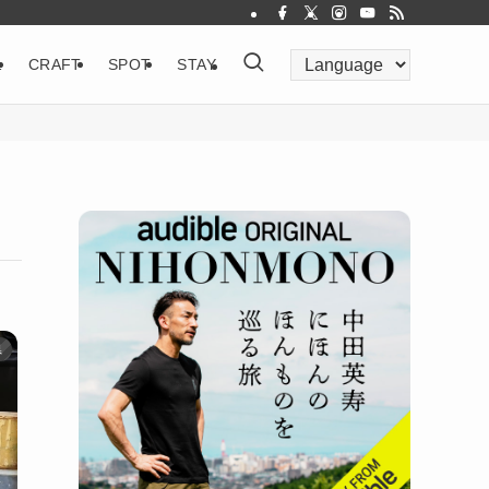
&
CRAFT
SPOT
STAY
県