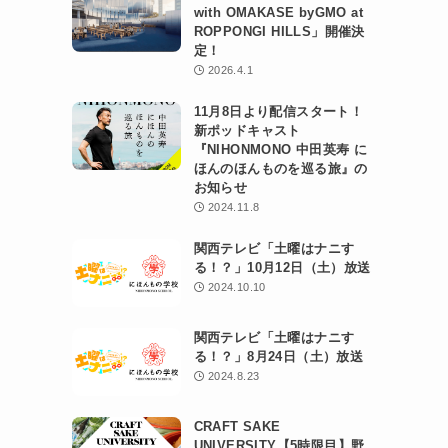
with OMAKASE byGMO at
ROPPONGI HILLS」開催決
定！
2026.4.1
11月8日より配信スタート！
新ポッドキャスト
『NIHONMONO 中田英寿 に
ほんのほんものを巡る旅』の
お知らせ
2024.11.8
関西テレビ「土曜はナニす
る！？」10月12日（土）放送
2024.10.10
関西テレビ「土曜はナニす
る！？」8月24日（土）放送
2024.8.23
CRAFT SAKE
UNIVERSITY【5時限目】野