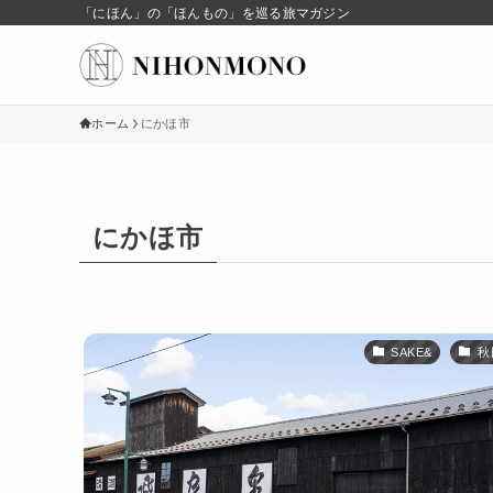
「にほん」の「ほんもの」を巡る旅マガジン
ホーム
にかほ市
にかほ市
SAKE&
秋