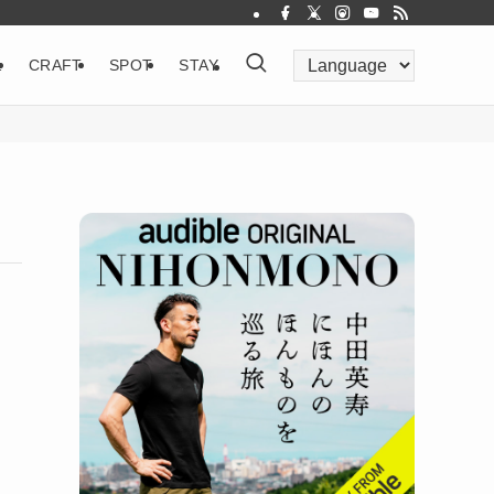
&
CRAFT
SPOT
STAY