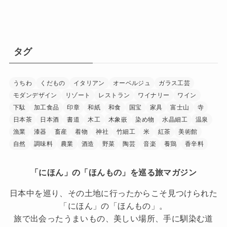
タグ
うちわ
くだもの
イタリアン
オーベルジュ
ガラス工芸
モダンデザイン
リゾート
レストラン
ワイナリー
ワイン
下駄
加工食品
印章
和紙
和食
国宝
家具
富士山
寺
日本茶
日本酒
書道
木工
木象嵌
染め物
水晶細工
温泉
漁業
漆器
畜産
着物
神社
竹細工
米
紅茶
美術館
自然
調味料
農業
酒造
野菜
陶芸
音楽
養鶏
香辛料
「にほん」の「ほんもの」を巡る旅マガジン
日本中を巡り、その土地に行ったからこそ見つけられた
「にほん」の「ほんもの」。
旅で出会ったうまいもの、美しい場所、手に馴染む道