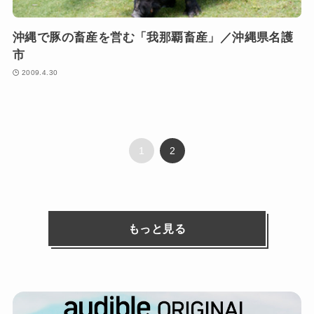
沖縄で豚の畜産を営む「我那覇畜産」／沖縄県名護
市
2009.4.30
1
2
もっと見る