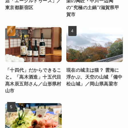
店「エーグルドゥース」／
楽の陶匠・中川一辺陶
東京都新宿区
の“究極の土鍋”/滋賀県甲
賀市
「十四代」だからできるこ
現在の城主は猫？ 雲海に
と。「高木酒造」十五代目
浮かぶ、天空の山城「備中
髙木辰五郎さん／山形県村
松山城」／岡山県高梁市
山市