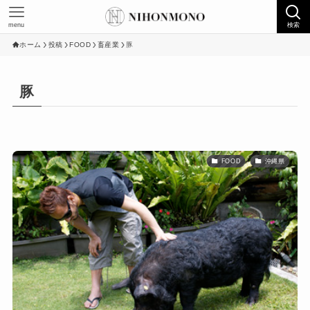
menu
検索
ホーム
投稿
FOOD
畜産業
豚
豚
FOOD
沖縄県