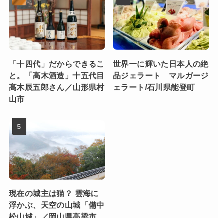
「十四代」だからできるこ
世界一に輝いた日本人の絶
と。「高木酒造」十五代目
品ジェラート マルガージ
髙木辰五郎さん／山形県村
ェラート/石川県能登町
山市
現在の城主は猫？ 雲海に
浮かぶ、天空の山城「備中
松山城」／岡山県高梁市