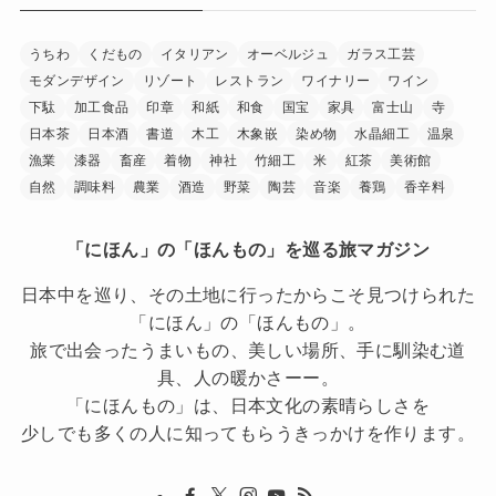
うちわ
くだもの
イタリアン
オーベルジュ
ガラス工芸
モダンデザイン
リゾート
レストラン
ワイナリー
ワイン
下駄
加工食品
印章
和紙
和食
国宝
家具
富士山
寺
日本茶
日本酒
書道
木工
木象嵌
染め物
水晶細工
温泉
漁業
漆器
畜産
着物
神社
竹細工
米
紅茶
美術館
自然
調味料
農業
酒造
野菜
陶芸
音楽
養鶏
香辛料
「にほん」の「ほんもの」を巡る旅マガジン
日本中を巡り、その土地に行ったからこそ見つけられた
「にほん」の「ほんもの」。
旅で出会ったうまいもの、美しい場所、手に馴染む道
具、人の暖かさーー。
「にほんもの」は、日本文化の素晴らしさを
少しでも多くの人に知ってもらうきっかけを作ります。