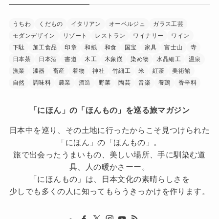
うちわ
くだもの
イタリアン
オーベルジュ
ガラス工芸
モダンデザイン
リゾート
レストラン
ワイナリー
ワイン
下駄
加工食品
印章
和紙
和食
国宝
家具
富士山
寺
日本茶
日本酒
書道
木工
木象嵌
染め物
水晶細工
温泉
漁業
漆器
畜産
着物
神社
竹細工
米
紅茶
美術館
自然
調味料
農業
酒造
野菜
陶芸
音楽
養鶏
香辛料
「にほん」の「ほんもの」を巡る旅マガジン
日本中を巡り、その土地に行ったからこそ見つけられた
「にほん」の「ほんもの」。
旅で出会ったうまいもの、美しい場所、手に馴染む道
具、人の暖かさーー。
「にほんもの」は、日本文化の素晴らしさを
少しでも多くの人に知ってもらうきっかけを作ります。