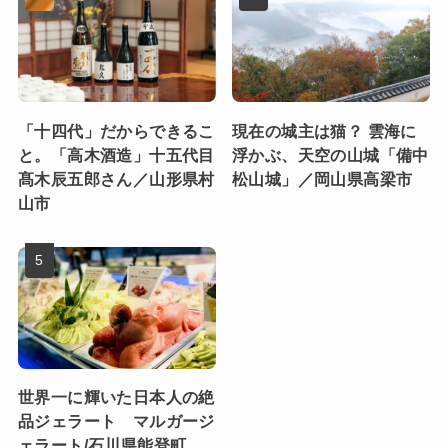
「十四代」だからできるこ
現在の城主は猫？ 雲海に
と。「高木酒造」十五代目
浮かぶ、天空の山城「備中
髙木辰五郎さん／山形県村
松山城」／岡山県高梁市
山市
世界一に輝いた日本人の絶
品ジェラート マルガージ
ェラート/石川県能登町