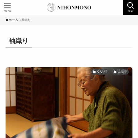
menu
検索
ホーム
袖織り
袖織り
CRAFT
京都府