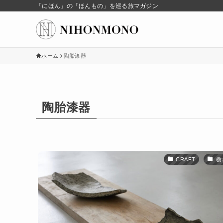
「にほん」の「ほんもの」を巡る旅マガジン
ホーム
陶胎漆器
陶胎漆器
CRAFT
栃