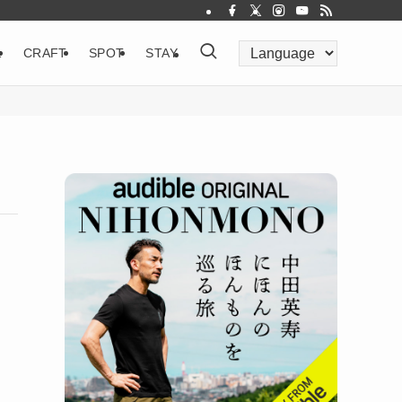
&
CRAFT
SPOT
STAY