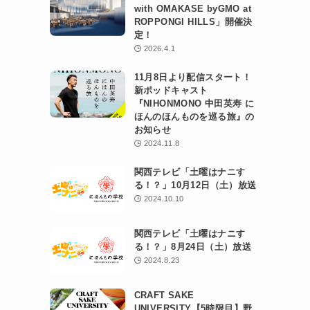
with OMAKASE byGMO at
ROPPONGI HILLS」開催決
定！
2026.4.1
11月8日より配信スタート！
新ポッドキャスト
『NIHONMONO 中田英寿 に
ほんのほんものを巡る旅』の
お知らせ
2024.11.8
関西テレビ「土曜はナニす
る！？」10月12日（土）放送
2024.10.10
関西テレビ「土曜はナニす
る！？」8月24日（土）放送
2024.8.23
CRAFT SAKE
UNIVERSITY【5時限目】野