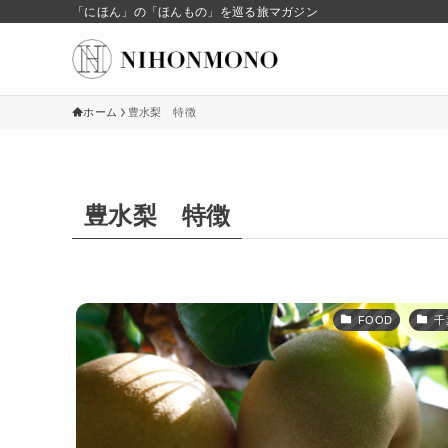
「にほん」の「ほんもの」を巡る旅マガジン
ホーム
豊水梨 特徴
豊水梨 特徴
FOOD
千