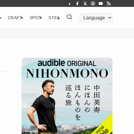
&
CRAFT
SPOT
STAY