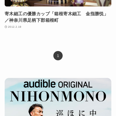
寄木細工の優勝カップ「箱根寄木細工 金指勝悦」
／神奈川県足柄下郡箱根町
2012.2.19
1