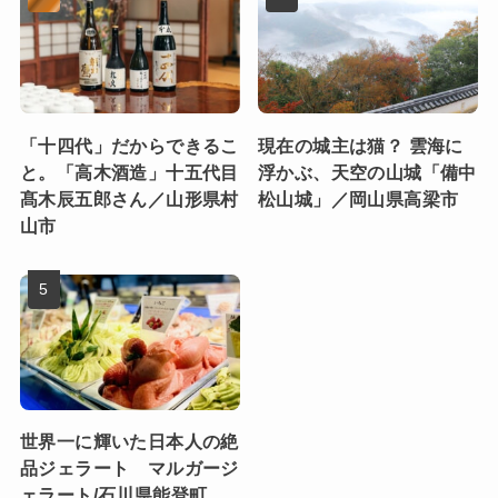
「十四代」だからできるこ
現在の城主は猫？ 雲海に
と。「高木酒造」十五代目
浮かぶ、天空の山城「備中
髙木辰五郎さん／山形県村
松山城」／岡山県高梁市
山市
世界一に輝いた日本人の絶
品ジェラート マルガージ
ェラート/石川県能登町