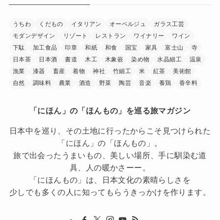
うちわ
くだもの
イタリアン
オーベルジュ
ガラス工芸
モダンデザイン
リゾート
レストラン
ワイナリー
ワイン
下駄
加工食品
印章
和紙
和食
国宝
家具
富士山
寺
日本茶
日本酒
書道
木工
木象嵌
染め物
水晶細工
温泉
漁業
漆器
畜産
着物
神社
竹細工
米
紅茶
美術館
自然
調味料
農業
酒造
野菜
陶芸
音楽
養鶏
香辛料
「にほん」の「ほんもの」を巡る旅マガジン
日本中を巡り、その土地に行ったからこそ見つけられた
「にほん」の「ほんもの」。
旅で出会ったうまいもの、美しい場所、手に馴染む道
具、人の暖かさーー。
「にほんもの」は、日本文化の素晴らしさを
少しでも多くの人に知ってもらうきっかけを作ります。