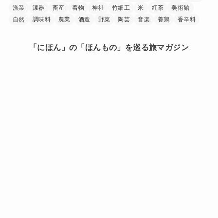
漁業
漆器
畜産
着物
神社
竹細工
米
紅茶
美術館
自然
調味料
農業
酒造
野菜
陶芸
音楽
養鶏
香辛料
「にほん」の「ほんもの」を巡る旅マガジン
日本中を巡り、その土地に行ったからこそ見つけられた
「にほん」の「ほんもの」。
旅で出会ったうまいもの、美しい場所、手に馴染む道
具、人の暖かさーー。
「にほんもの」は、日本文化の素晴らしさを
少しでも多くの人に知ってもらうきっかけを作ります。
HOME
このサイトについて
プライバシーポリシー
お問い合わせ