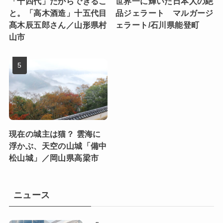
「十四代」だからできるこ
世界一に輝いた日本人の絶
と。「高木酒造」十五代目
品ジェラート マルガージ
髙木辰五郎さん／山形県村
ェラート/石川県能登町
山市
現在の城主は猫？ 雲海に
浮かぶ、天空の山城「備中
松山城」／岡山県高梁市
ニュース