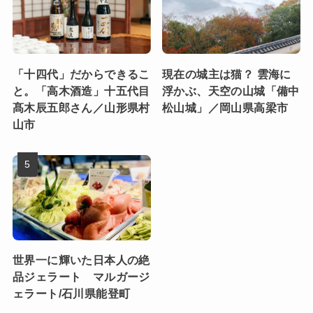
「十四代」だからできるこ
現在の城主は猫？ 雲海に
と。「高木酒造」十五代目
浮かぶ、天空の山城「備中
髙木辰五郎さん／山形県村
松山城」／岡山県高梁市
山市
世界一に輝いた日本人の絶
品ジェラート マルガージ
ェラート/石川県能登町