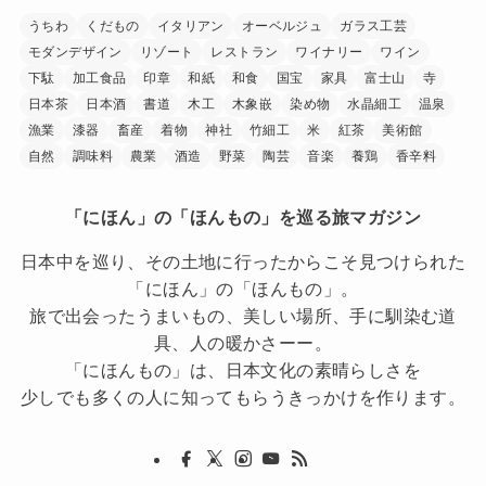
うちわ
くだもの
イタリアン
オーベルジュ
ガラス工芸
モダンデザイン
リゾート
レストラン
ワイナリー
ワイン
下駄
加工食品
印章
和紙
和食
国宝
家具
富士山
寺
日本茶
日本酒
書道
木工
木象嵌
染め物
水晶細工
温泉
漁業
漆器
畜産
着物
神社
竹細工
米
紅茶
美術館
自然
調味料
農業
酒造
野菜
陶芸
音楽
養鶏
香辛料
「にほん」の「ほんもの」を巡る旅マガジン
日本中を巡り、その土地に行ったからこそ見つけられた
「にほん」の「ほんもの」。
旅で出会ったうまいもの、美しい場所、手に馴染む道
具、人の暖かさーー。
「にほんもの」は、日本文化の素晴らしさを
少しでも多くの人に知ってもらうきっかけを作ります。