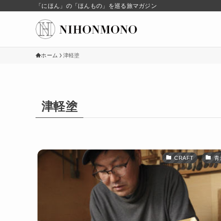
「にほん」の「ほんもの」を巡る旅マガジン
ホーム
津軽塗
津軽塗
CRAFT
青