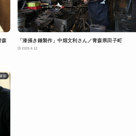
青森
「漆掻き鎌製作」中畑文利さん／青森県田子町
2015.6.12
森県