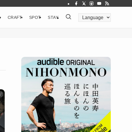
&
CRAFT
SPOT
STAY
県