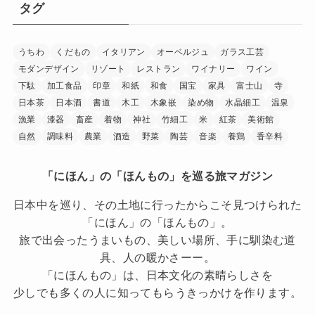
タグ
うちわ
くだもの
イタリアン
オーベルジュ
ガラス工芸
モダンデザイン
リゾート
レストラン
ワイナリー
ワイン
下駄
加工食品
印章
和紙
和食
国宝
家具
富士山
寺
日本茶
日本酒
書道
木工
木象嵌
染め物
水晶細工
温泉
漁業
漆器
畜産
着物
神社
竹細工
米
紅茶
美術館
自然
調味料
農業
酒造
野菜
陶芸
音楽
養鶏
香辛料
「にほん」の「ほんもの」を巡る旅マガジン
日本中を巡り、その土地に行ったからこそ見つけられた
「にほん」の「ほんもの」。
旅で出会ったうまいもの、美しい場所、手に馴染む道
具、人の暖かさーー。
「にほんもの」は、日本文化の素晴らしさを
少しでも多くの人に知ってもらうきっかけを作ります。