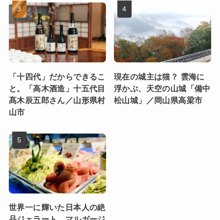
「十四代」だからできるこ
現在の城主は猫？ 雲海に
と。「高木酒造」十五代目
浮かぶ、天空の山城「備中
髙木辰五郎さん／山形県村
松山城」／岡山県高梁市
山市
世界一に輝いた日本人の絶
品ジェラート マルガージ