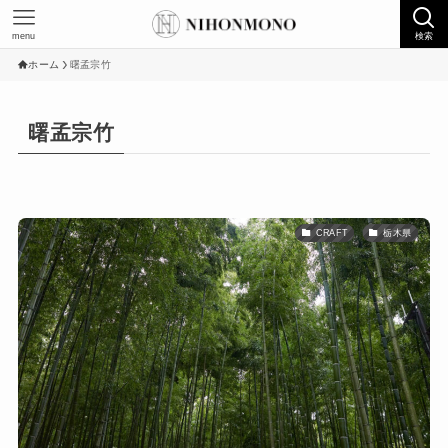
menu
検索
ホーム
曙孟宗竹
曙孟宗竹
CRAFT
栃木県