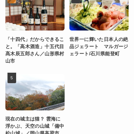
「十四代」だからできるこ
世界一に輝いた日本人の絶
と。「高木酒造」十五代目
品ジェラート マルガージ
髙木辰五郎さん／山形県村
ェラート/石川県能登町
山市
現在の城主は猫？ 雲海に
浮かぶ、天空の山城「備中
松山城」／岡山県高梁市