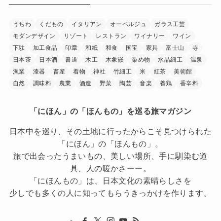
うちわ
くだもの
イタリアン
オーベルジュ
ガラス工芸
モダンデザイン
リゾート
レストラン
ワイナリー
ワイン
下駄
加工食品
印章
和紙
和食
国宝
家具
富士山
寺
日本茶
日本酒
書道
木工
木象嵌
染め物
水晶細工
温泉
漁業
漆器
畜産
着物
神社
竹細工
米
紅茶
美術館
自然
調味料
農業
酒造
野菜
陶芸
音楽
養鶏
香辛料
「にほん」の「ほんもの」を巡る旅マガジン
日本中を巡り、その土地に行ったからこそ見つけられた
「にほん」の「ほんもの」。
旅で出会ったうまいもの、美しい場所、手に馴染む道
具、人の暖かさーー。
「にほんもの」は、日本文化の素晴らしさを
少しでも多くの人に知ってもらうきっかけを作ります。