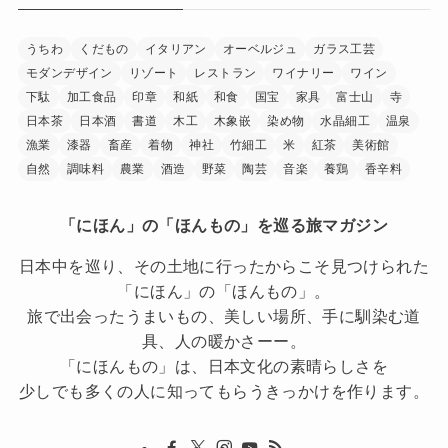
うちわ
くだもの
イタリアン
オーベルジュ
ガラス工芸
モダンデザイン
リゾート
レストラン
ワイナリー
ワイン
下駄
加工食品
印章
和紙
和食
国宝
家具
富士山
寺
日本茶
日本酒
書道
木工
木象嵌
染め物
水晶細工
温泉
漁業
漆器
畜産
着物
神社
竹細工
米
紅茶
美術館
自然
調味料
農業
酒造
野菜
陶芸
音楽
養鶏
香辛料
「にほん」の「ほんもの」を巡る旅マガジン
日本中を巡り、その土地に行ったからこそ見つけられた
「にほん」の「ほんもの」。
旅で出会ったうまいもの、美しい場所、手に馴染む道
具、人の暖かさーー。
「にほんもの」は、日本文化の素晴らしさを
少しでも多くの人に知ってもらうきっかけを作ります。