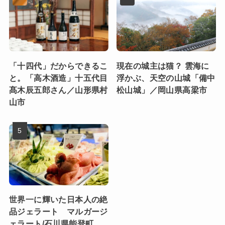
「十四代」だからできるこ
現在の城主は猫？ 雲海に
と。「高木酒造」十五代目
浮かぶ、天空の山城「備中
髙木辰五郎さん／山形県村
松山城」／岡山県高梁市
山市
世界一に輝いた日本人の絶
品ジェラート マルガージ
ェラート/石川県能登町