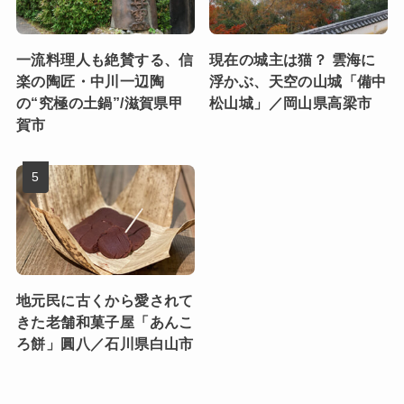
一流料理人も絶賛する、信
現在の城主は猫？ 雲海に
楽の陶匠・中川一辺陶
浮かぶ、天空の山城「備中
の“究極の土鍋”/滋賀県甲
松山城」／岡山県高梁市
賀市
地元民に古くから愛されて
きた老舗和菓子屋「あんこ
ろ餅」圓八／石川県白山市