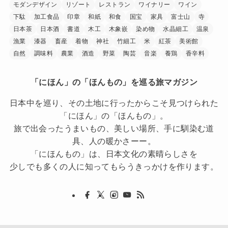
モダンデザイン
リゾート
レストラン
ワイナリー
ワイン
下駄
加工食品
印章
和紙
和食
国宝
家具
富士山
寺
日本茶
日本酒
書道
木工
木象嵌
染め物
水晶細工
温泉
漁業
漆器
畜産
着物
神社
竹細工
米
紅茶
美術館
自然
調味料
農業
酒造
野菜
陶芸
音楽
養鶏
香辛料
「にほん」の「ほんもの」を巡る旅マガジン
日本中を巡り、その土地に行ったからこそ見つけられた
「にほん」の「ほんもの」。
旅で出会ったうまいもの、美しい場所、手に馴染む道
具、人の暖かさーー。
「にほんもの」は、日本文化の素晴らしさを
少しでも多くの人に知ってもらうきっかけを作ります。