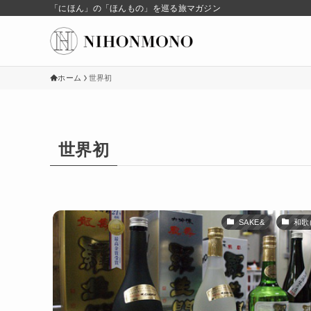
「にほん」の「ほんもの」を巡る旅マガジン
ホーム
世界初
世界初
SAKE&
和歌