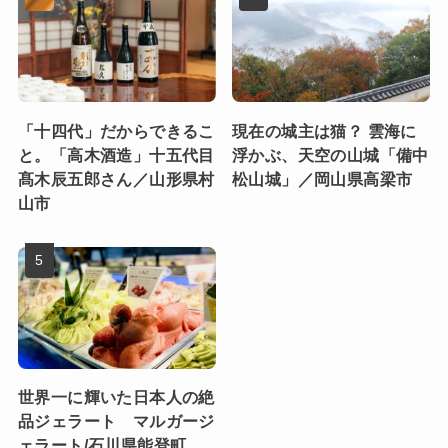
「十四代」だからできるこ
現在の城主は猫？ 雲海に
と。「高木酒造」十五代目
浮かぶ、天空の山城「備中
髙木辰五郎さん／山形県村
松山城」／岡山県高梁市
山市
世界一に輝いた日本人の絶
品ジェラート マルガージ
ェラート/石川県能登町