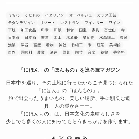
うちわ
くだもの
イタリアン
オーベルジュ
ガラス工芸
モダンデザイン
リゾート
レストラン
ワイナリー
ワイン
下駄
加工食品
印章
和紙
和食
国宝
家具
富士山
寺
日本茶
日本酒
書道
木工
木象嵌
染め物
水晶細工
温泉
漁業
漆器
畜産
着物
神社
竹細工
米
紅茶
美術館
自然
調味料
農業
酒造
野菜
陶芸
音楽
養鶏
香辛料
「にほん」の「ほんもの」を巡る旅マガジン
日本中を巡り、その土地に行ったからこそ見つけられた
「にほん」の「ほんもの」。
旅で出会ったうまいもの、美しい場所、手に馴染む道
具、人の暖かさーー。
「にほんもの」は、日本文化の素晴らしさを
少しでも多くの人に知ってもらうきっかけを作ります。