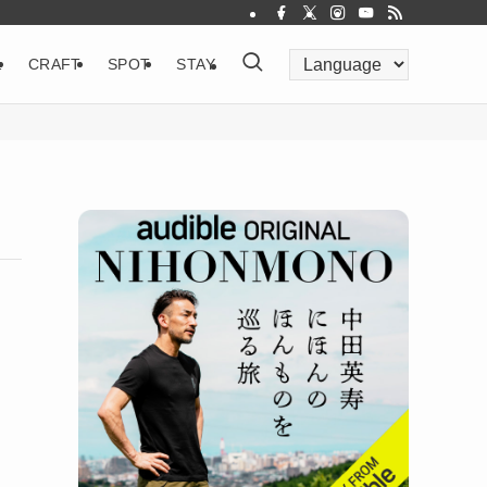
&
CRAFT
SPOT
STAY