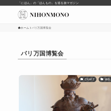
「にほん」の「ほんもの」を巡る旅マガジン
ホーム
パリ万国博覧会
パリ万国博覧会
CRAFT
神奈